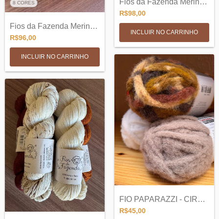
Fios da Fazenda Merino Sock SW 3ply - 10...
8 CORES
R$98,00
Fios da Fazenda Merino DK 6PLY
INCLUIR NO CARRINHO
R$96,00
INCLUIR NO CARRINHO
FIO PAPARAZZI - CIRCULO
R$45,00