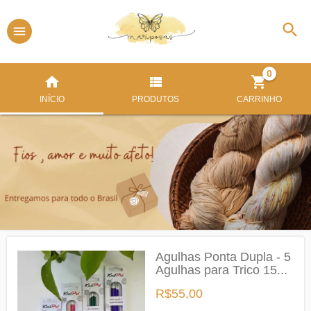
0
INÍCIO
PRODUTOS
CARRINHO
Agulhas Ponta Dupla - 5
Agulhas para Trico 15...
R$55,00