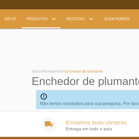
INÍCIO
PRODUTOS
RECEITAS
QUEM SOMOS
Início
/
Acessórios
/
Enchedor de plumante
Enchedor de plumant
Não temos resultados para sua pesquisa. Por favor,
Enviamos suas compras
Entrega em todo o país