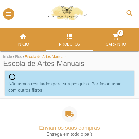
0
INÍCIO
PRODUTOS
CARRINHO
Início
/
Fios
/
Escola de Artes Manuais
Escola de Artes Manuais
Não temos resultados para sua pesquisa. Por favor, tente
com outros filtros.
Enviamos suas compras
Entrega em todo o país